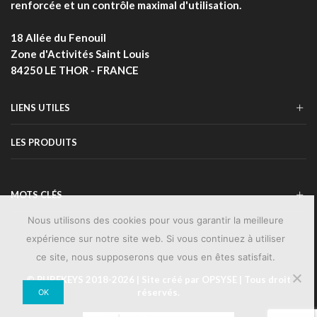
renforcée et un contrôle maximal d'utilisation.
18 Allée du Fenouil
Zone d'Activités Saint Louis
84250 LE THOR - FRANCE
LIENS UTILES
LES PRODUITS
MOTS CLÉS
Nous utilisons des cookies pour vous garantir la meilleure
expérience sur notre site web. Si vous continuez à utiliser
ce site, nous supposerons que vous en êtes satisfait.
© PUREKEYS 2018-2026 | Site créé par
OPSYSE
| Tous droit
réservés.
OK